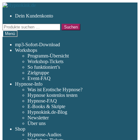
Zur
Zum
Navigation
Inhalt
Dein Kundenkonto
springen
springen
Suchen
Suchen
nach:
Menü
mp3-Sofort-Download
Workshops
Programm-Übersicht
Workshop-Tickets
So funktioniert’s
Zielgruppe
Event-FAQ
Hypnose-Info
Was ist Erotische Hypnose?
Hypnose kostenlos testen
Hypnose-FAQ
E-Books & Skripte
Hypnokink.de-Blog
Newsletter
Über uns
Shop
Hypnose-Audios