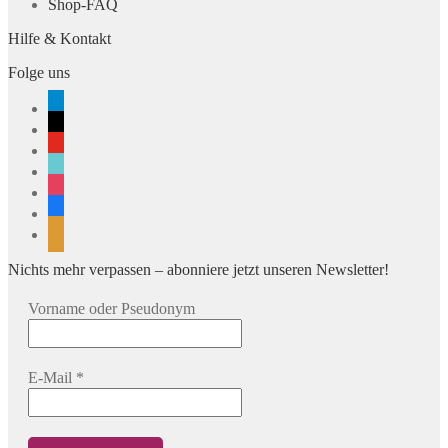
Shop-FAQ
Hilfe & Kontakt
Folge uns
telegram
x
youtube
tiktok
instagram
facebook
rss
Nichts mehr verpassen – abonniere jetzt unseren Newsletter!
Vorname oder Pseudonym
E-Mail
*