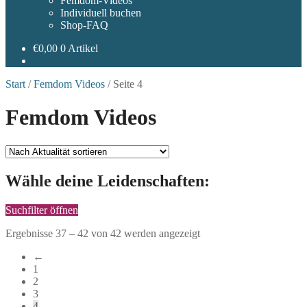
Femdom-Videos
Individuell buchen
Shop-FAQ
€
0,00
0 Artikel
Start
/
Femdom Videos
/
Seite 4
Femdom Videos
Wähle deine Leidenschaften:
Suchfilter öffnen
Nach
Ergebnisse 37 – 42 von 42 werden angezeigt
Aktualität
←
sortiert
1
2
3
4