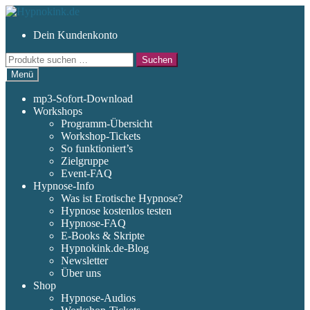
Zur
Zum
Navigation
Inhalt
Dein Kundenkonto
springen
springen
Suchen
Suchen
nach:
Menü
mp3-Sofort-Download
Workshops
Programm-Übersicht
Workshop-Tickets
So funktioniert’s
Zielgruppe
Event-FAQ
Hypnose-Info
Was ist Erotische Hypnose?
Hypnose kostenlos testen
Hypnose-FAQ
E-Books & Skripte
Hypnokink.de-Blog
Newsletter
Über uns
Shop
Hypnose-Audios