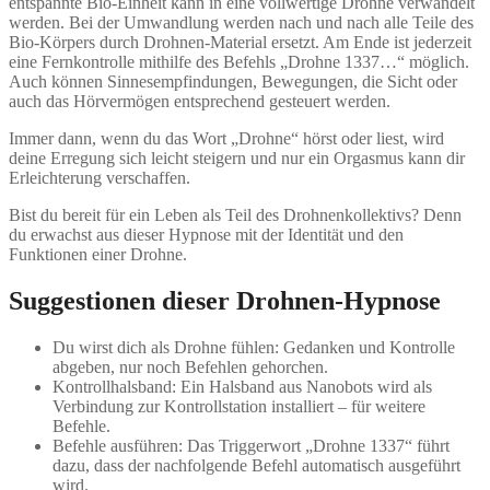
entspannte Bio-Einheit kann in eine vollwertige Drohne verwandelt
werden. Bei der Umwandlung werden nach und nach alle Teile des
Bio-Körpers durch Drohnen-Material ersetzt. Am Ende ist jederzeit
eine Fernkontrolle mithilfe des Befehls „Drohne 1337…“ möglich.
Auch können Sinnesempfindungen, Bewegungen, die Sicht oder
auch das Hörvermögen entsprechend gesteuert werden.
Immer dann, wenn du das Wort „Drohne“ hörst oder liest, wird
deine Erregung sich leicht steigern und nur ein Orgasmus kann dir
Erleichterung verschaffen.
Bist du bereit für ein Leben als Teil des Drohnenkollektivs? Denn
du erwachst aus dieser Hypnose mit der Identität und den
Funktionen einer Drohne.
Suggestionen dieser Drohnen-Hypnose
Du wirst dich als Drohne fühlen: Gedanken und Kontrolle
abgeben, nur noch Befehlen gehorchen.
Kontrollhalsband: Ein Halsband aus Nanobots wird als
Verbindung zur Kontrollstation installiert – für weitere
Befehle.
Befehle ausführen: Das Triggerwort „Drohne 1337“ führt
dazu, dass der nachfolgende Befehl automatisch ausgeführt
wird.