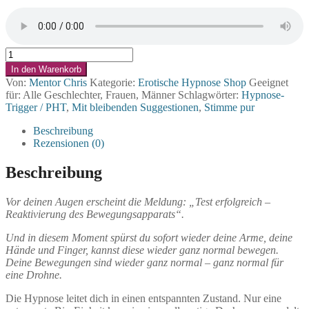
Mentor
Chris:
In den Warenkorb
Drohnenfabrik
Von:
Mentor Chris
Kategorie:
Erotische Hypnose Shop
Geeignet
-
für: Alle Geschlechter, Frauen, Männer
Schlagwörter:
Hypnose-
Umwandlung
Trigger / PHT
,
Mit bleibenden Suggestionen
,
Stimme pur
in
eine
Beschreibung
Drohne
Rezensionen (0)
Menge
Beschreibung
Vor deinen Augen erscheint die Meldung: „Test erfolgreich –
Reaktivierung des Bewegungsapparats“.
Und in diesem Moment spürst du sofort wieder deine Arme, deine
Hände und Finger, kannst diese wieder ganz normal bewegen.
Deine Bewegungen sind wieder ganz normal – ganz normal für
eine Drohne.
Die Hypnose leitet dich in einen entspannten Zustand. Nur eine