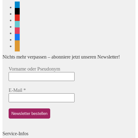
telegram
x
youtube
tiktok
instagram
facebook
rss
Nichts mehr verpassen – abonniere jetzt unseren Newsletter!
Vorname oder Pseudonym
E-Mail
*
Service-Infos