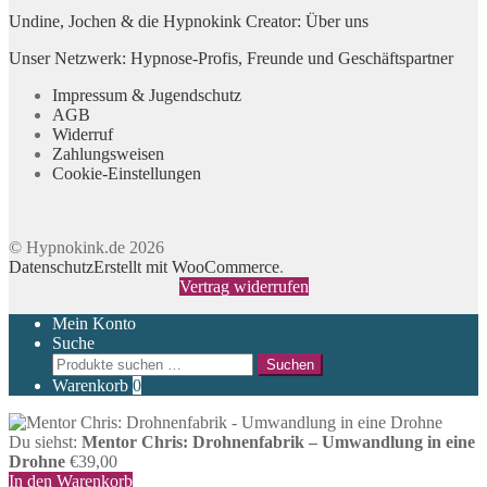
Undine, Jochen & die Hypnokink Creator: Über uns
Unser Netzwerk: Hypnose-Profis, Freunde und Geschäftspartner
Impressum & Jugendschutz
AGB
Widerruf
Zahlungsweisen
Cookie-Einstellungen
© Hypnokink.de 2026
Datenschutz
Erstellt mit WooCommerce
.
Vertrag widerrufen
Mein Konto
Suche
Suchen
Suchen
nach:
Warenkorb
0
Du siehst:
Mentor Chris: Drohnenfabrik – Umwandlung in eine
Drohne
€
39,00
In den Warenkorb