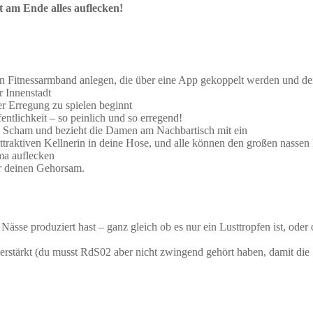
t am Ende alles auflecken!
n Fitnessarmband anlegen, die über eine App gekoppelt werden und de
r Innenstadt
er Erregung zu spielen beginnt
entlichkeit – so peinlich und so erregend!
d Scham und bezieht die Damen am Nachbartisch mit ein
ttraktiven Kellnerin in deine Hose, und alle können den großen nassen
ma auflecken
ür deinen Gehorsam.
ässe produziert hast – ganz gleich ob es nur ein Lusttropfen ist, ode
erstärkt (du musst RdS02 aber nicht zwingend gehört haben, damit die 