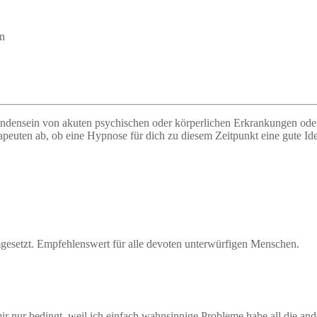
in
rhandensein von akuten psychischen oder körperlichen Erkrankungen o
apeuten ab, ob eine Hypnose für dich zu diesem Zeitpunkt eine gute Idee
mgesetzt. Empfehlenswert für alle devoten unterwürfigen Menschen.
i mir nur bedingt, weil ich einfach wahnsinnige Probleme habe all die 