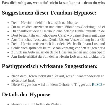
Fass dich ruhig an, wenn du’s nicht lassen kannst – denn du wirs
Suggestionen dieser Femdom-Hypnose:
Deine Herrin befiehlt dich zu sich nachhause
Du musst dich ausziehen und einen Vibrations-Cockring und ei
Du chauffierst deine Herrin in eine belebte Einkauffstraße in de
Dort besucht ihr ein gehobenes Café, wo deine Herrin mit dein
Ausführliches Tease and Denial bis zur Verzweiflung in der Öff
Deine Herrin amüsiert sich über dein Wechselbad von Lust un
Schließlich spritzt du beim Bezahlvorgang vor den Augen der a
Zurück im Auto musst du deine Hose ausziehen und dein Sper
Am Ende erhältst du von deiner Herrin Lob und Zärtlichkeit f
Posthypnotisch wirksame Suggestionen:
Nach dem Hören leckst du alles auf, was du währenddessen an N
abgespritzt hast.
Diese Suggestion wird mit dem Gehorche-Trigger aus
RdS02
v
Details der Hypnose
Hypnotiseurin: Undine de Rivière