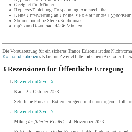
Geeignet für: Männer
Hypnose-Einleitung: Entspannung, Atemtechniken
Keine Unterwerfung an Undine, sie bleibt nur die Hypnotiseur
Stimme pur ohne Stereo-Subliminals
mp3 zum Download, 44:36 Minuten
Die Voraussetzung für ein sicheres Trance-Erlebnis ist das Nichtvo
Kontraindikationen
). Kläre im Zweifel bitte mit einem Arzt oder Ther
3 Rezensionen für
Öffentliche Erregung
Bewertet mit
5
von 5
Kai
–
25. Oktober 2023
Sehr feine Fantasie. Extrem erregend und erniedrigend. Toll u
Bewertet mit
3
von 5
Mike
(Verifizierter Käufer)
–
4. November 2023
Es ist wie immer ein tolles Erlebnis. Leider funktioniert es be