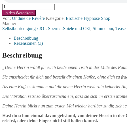
Öffentliche
Erregung
In den Warenkorb
Menge
Von:
Undine de Rivière
Kategorie:
Erotische Hypnose Shop
Männer
Selbstbefriedigung / JOI
,
Sperma-Spiele und CEI
,
Stimme pur
,
Tease 
Beschreibung
Rezensionen (3)
Beschreibung
„Deine Herrin wählt für euch beide einen Tisch in der Mitte des Raum
Sie entscheidet für dich und bestellt dir einen Kaffee, ohne dich zu 
Als eure Kaffees kommen und dir deine Herrin weiterhin keinerlei Au
Die Vibration setzt so überraschend ein, dass sie sich im ersten Mom
Deine Herrin blickt nun zum ersten Mal wieder herüber zu dir, zieht 
Hast du schon einmal davon geträumt, von deiner Herrin in der 
erlebst, oder deine Finger nicht still halten kannst.