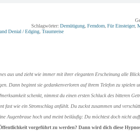
Ge
Schlagwörter:
Demütigung
,
Femdom
,
Für Einsteiger
,
M
and Denial / Edging
,
Traumreise
es aus und zieht wie immer mit ihrer eleganten Erscheinung alle Blicke
fragen. Dann beginnt sie gedankenverloren auf ihrem Telefon zu spielen u
fmerksamkeit schenkt, nimmst du einen ersten Schluck des bitteren Get
ent fast wie ein Stromschlag anfühlt. Du zuckst zusammen und verschütt
eine Augenbraue hoch und meint beiläufig: Du möchtest doch nicht auffa
Öffentlichkeit vorgeführt zu werden? Dann wird dich diese Hypno