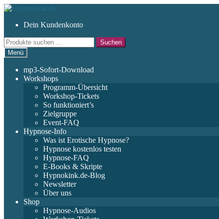
Zur
Zum
Navigation
Inhalt
Dein Kundenkonto
springen
springen
Suchen
Suchen
nach:
Menü
mp3-Sofort-Download
Workshops
Programm-Übersicht
Workshop-Tickets
So funktioniert’s
Zielgruppe
Event-FAQ
Hypnose-Info
Was ist Erotische Hypnose?
Hypnose kostenlos testen
Hypnose-FAQ
E-Books & Skripte
Hypnokink.de-Blog
Newsletter
Über uns
Shop
Hypnose-Audios