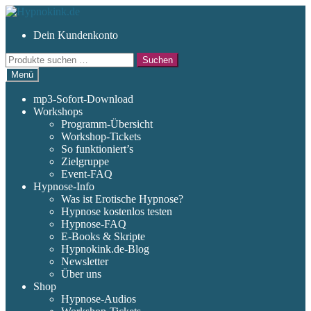
Zur
Zum
Navigation
Inhalt
Dein Kundenkonto
springen
springen
Suchen
Suchen
nach:
Menü
mp3-Sofort-Download
Workshops
Programm-Übersicht
Workshop-Tickets
So funktioniert’s
Zielgruppe
Event-FAQ
Hypnose-Info
Was ist Erotische Hypnose?
Hypnose kostenlos testen
Hypnose-FAQ
E-Books & Skripte
Hypnokink.de-Blog
Newsletter
Über uns
Shop
Hypnose-Audios