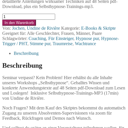
detaillierte Anleitungen wirksamer Techniken auf 48 Seiten pdf-
Download, plus ein Selbsthypnose-Trainings-mp3.
Skript
(Nicht
In den Warenkorb
nur
Von:
Jochen
,
Undine de Rivière
Kategorie:
E-Books & Skripte
erotische)
Geeignet für: Alle Geschlechter, Frauen, Männer, Paare
Selbsthypnose
Schlagwörter:
Coaching
,
Für Einsteiger
,
Hypnose pur
,
Hypnose-
-
Trigger / PHT
,
Stimme pur
,
Traumreise
,
Wachtrance
plus
Trainings-
Beschreibung
mp3
Menge
Beschreibung
Seminar verpasst? Kein Problem! Hier erhältst du alle Inhalte
unseres Workshops „Selbsthypnose“. Geballtes Wissen und
konkrete Anwendungstexte auf 48 Seiten pdf-Download zum Lesen
und Loslegen! Inklusive Selbsthypnose-Trainings-MP3 (17min)
von Undine de Rivière.
Noch Fragen? Mit dem Kauf des Skriptes bekommst du automatisch
Zugang zu unseren Absolventen-Supervisionen via zoom für
Feedback, Rückfragen und Demos nach Wunsch.
Und solltest du später an einer Veranstaltung teilnehmen wollen, für