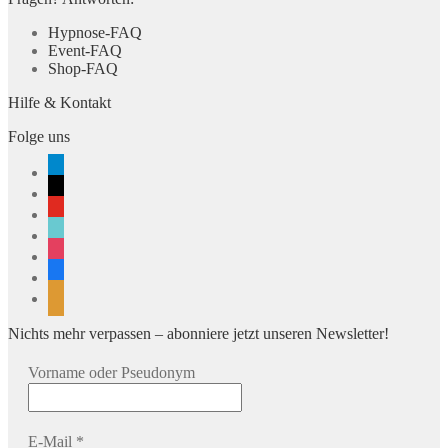
Hypnose-FAQ
Event-FAQ
Shop-FAQ
Hilfe & Kontakt
Folge uns
telegram
x
youtube
tiktok
instagram
facebook
rss
Nichts mehr verpassen – abonniere jetzt unseren Newsletter!
Vorname oder Pseudonym
E-Mail
*