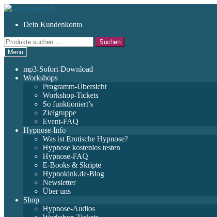
Zur
Zum
Navigation
Inhalt
Dein Kundenkonto
springen
springen
Suchen
Suchen
nach:
Menü
mp3-Sofort-Download
Workshops
Programm-Übersicht
Workshop-Tickets
So funktioniert’s
Zielgruppe
Event-FAQ
Hypnose-Info
Was ist Erotische Hypnose?
Hypnose kostenlos testen
Hypnose-FAQ
E-Books & Skripte
Hypnokink.de-Blog
Newsletter
Über uns
Shop
Hypnose-Audios