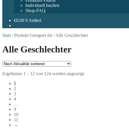
Femdom-Videos
Individuell buchen
Shop-FAQ
€
0,00
0 Artikel
Start
/
Produkt Geeignet für
/
Alle Geschlechter
Alle Geschlechter
Nach
Ergebnisse 1 – 12 von 124 werden angezeigt
Aktualität
1
sortiert
2
3
4
…
9
10
11
→