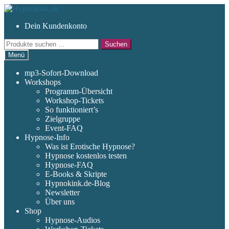
Zur
Zum
Navigation
Inhalt
Dein Kundenkonto
springen
springen
Suchen
Suchen
nach:
Menü
mp3-Sofort-Download
Workshops
Programm-Übersicht
Workshop-Tickets
So funktioniert’s
Zielgruppe
Event-FAQ
Hypnose-Info
Was ist Erotische Hypnose?
Hypnose kostenlos testen
Hypnose-FAQ
E-Books & Skripte
Hypnokink.de-Blog
Newsletter
Über uns
Shop
Hypnose-Audios