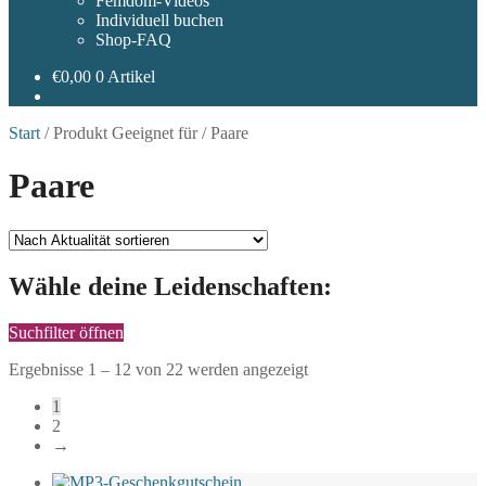
Femdom-Videos
Individuell buchen
Shop-FAQ
€
0,00
0 Artikel
Start
/
Produkt Geeignet für
/
Paare
Paare
Wähle deine Leidenschaften:
Suchfilter öffnen
Nach
Ergebnisse 1 – 12 von 22 werden angezeigt
Aktualität
1
sortiert
2
→