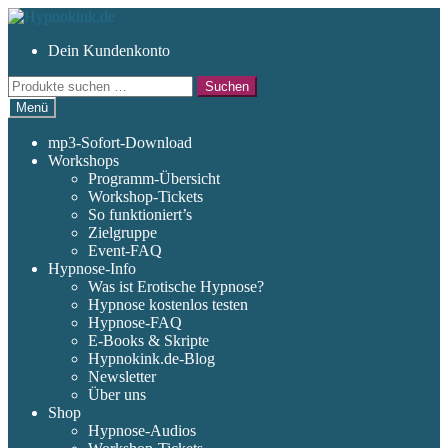
Zur
Zum
Navigation
Inhalt
Dein Kundenkonto
springen
springen
Suchen
Suchen
nach:
Menü
mp3-Sofort-Download
Workshops
Programm-Übersicht
Workshop-Tickets
So funktioniert’s
Zielgruppe
Event-FAQ
Hypnose-Info
Was ist Erotische Hypnose?
Hypnose kostenlos testen
Hypnose-FAQ
E-Books & Skripte
Hypnokink.de-Blog
Newsletter
Über uns
Shop
Hypnose-Audios