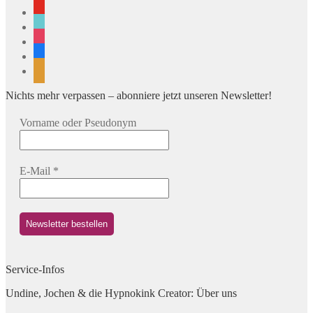
youtube
tiktok
instagram
facebook
rss
Nichts mehr verpassen – abonniere jetzt unseren Newsletter!
Vorname oder Pseudonym
E-Mail
*
Service-Infos
Undine, Jochen & die Hypnokink Creator: Über uns