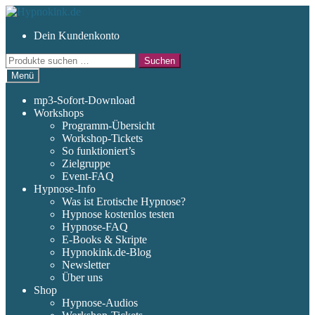
Zur
Zum
Navigation
Inhalt
Dein Kundenkonto
springen
springen
Suchen
Suchen
nach:
Menü
mp3-Sofort-Download
Workshops
Programm-Übersicht
Workshop-Tickets
So funktioniert’s
Zielgruppe
Event-FAQ
Hypnose-Info
Was ist Erotische Hypnose?
Hypnose kostenlos testen
Hypnose-FAQ
E-Books & Skripte
Hypnokink.de-Blog
Newsletter
Über uns
Shop
Hypnose-Audios