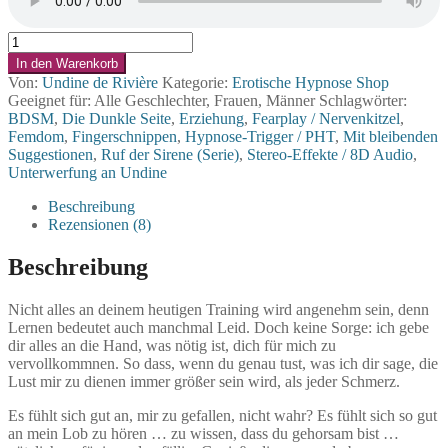
RdS07
Lob
In den Warenkorb
&
Von:
Undine de Rivière
Kategorie:
Erotische Hypnose Shop
Strafe
Geeignet für: Alle Geschlechter, Frauen, Männer
Schlagwörter:
Menge
BDSM
,
Die Dunkle Seite
,
Erziehung
,
Fearplay / Nervenkitzel
,
Femdom
,
Fingerschnippen
,
Hypnose-Trigger / PHT
,
Mit bleibenden
Suggestionen
,
Ruf der Sirene (Serie)
,
Stereo-Effekte / 8D Audio
,
Unterwerfung an Undine
Beschreibung
Rezensionen (8)
Beschreibung
Nicht alles an deinem heutigen Training wird angenehm sein, denn
Lernen bedeutet auch manchmal Leid. Doch keine Sorge: ich gebe
dir alles an die Hand, was nötig ist, dich für mich zu
vervollkommnen. So dass, wenn du genau tust, was ich dir sage, die
Lust mir zu dienen immer größer sein wird, als jeder Schmerz.
Es fühlt sich gut an, mir zu gefallen, nicht wahr? Es fühlt sich so gut
an mein Lob zu hören … zu wissen, dass du gehorsam bist …