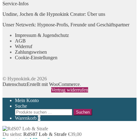
Service-Infos
Undine, Jochen & die Hypnokink Creator: Über uns
Unser Netzwerk: Hypnose-Profis, Freunde und Geschäftspartner
Impressum & Jugendschutz
AGB
Widerruf
Zahlungsweisen
Cookie-Einstellungen
© Hypnokink.de 2026
Datenschutz
Erstellt mit WooCommerce
.
Vertrag widerrufen
Mein Konto
Suche
Suchen
Suchen
nach:
Warenkorb
0
Du siehst:
RdS07 Lob & Strafe
€
39,00