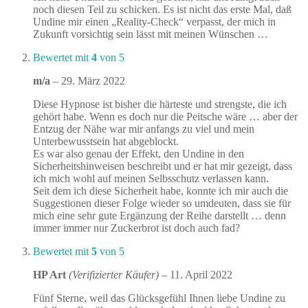
noch diesen Teil zu schicken. Es ist nicht das erste Mal, daß
Undine mir einen „Reality-Check“ verpasst, der mich in
Zukunft vorsichtig sein lässt mit meinen Wünschen …
Bewertet mit
4
von 5
m/a
–
29. März 2022
Diese Hypnose ist bisher die härteste und strengste, die ich
gehört habe. Wenn es doch nur die Peitsche wäre … aber der
Entzug der Nähe war mir anfangs zu viel und mein
Unterbewusstsein hat abgeblockt.
Es war also genau der Effekt, den Undine in den
Sicherheitshinweisen beschreibt und er hat mir gezeigt, dass
ich mich wohl auf meinen Selbsschutz verlassen kann.
Seit dem ich diese Sicherheit habe, konnte ich mir auch die
Suggestionen dieser Folge wieder so umdeuten, dass sie für
mich eine sehr gute Ergänzung der Reihe darstellt … denn
immer immer nur Zuckerbrot ist doch auch fad?
Bewertet mit
5
von 5
HP Art
(Verifizierter Käufer)
–
11. April 2022
Fünf Sterne, weil das Glücksgefühl Ihnen liebe Undine zu