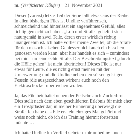
m.
(Verifizierter Käufer)
–
21. November 2021
Dieser (vorerst) letzte Teil der Serie fällt etwas aus der Reihe.
In allen bisherigen Files ist Undine verführerisch,
schmeichelnd und hinterlässt ein angenehmes Gefühl, alles
richtig gemacht zu haben. „Lob und Strafe“ geliefert sich
naturgemäß in zwei Teile, deren erster wirklich richtig
unangenehm ist. Ich hatte vorher meine Zweifel, ob die Strafe
für den masochistischen Geniesser nicht auch ein bisschen
genossen werden kann, aber hier handelt es sich – zumindest
bei mir – um eine echte Strafe. Der Beschreibungstext „durch
die Hölle gehen“ ist nicht übertrieben! Dieses File ist nur
etwas für Leute, die es richtig ernst meinen mit der
Unterwerfung und die Undine neben den süssen geistigen
Fesseln (die ausgezeichnet wirken) auch noch den
Elektroschocker überreichen wollen.
Ja, das File beinhaltet neben der Peitsche auch Zuckerbrot.
Dies stellt nach dem eben geschilderten Erlebnis für mich eher
ein Trostpflaster dar, in meiner Erinnerung überwiegt die
Strafe. Ich habe das File erst ein einziges Mal gehört und
weiss noch nicht, ob ich das Training hiermit fortsetzen
möchte …
Ich hatte Undine im Vorfeld gebeten, mir unbedingt auch