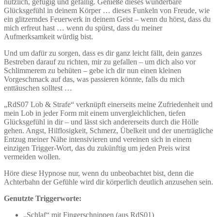
nützlich, gefügig und gefällig. Genieße dieses wunderbare
Glücksgefühl in deinem Körper … dieses Funkeln von Freude, wie
ein glitzerndes Feuerwerk in deinem Geist – wenn du hörst, dass du
mich erfreut hast … wenn du spürst, dass du meiner
Aufmerksamkeit würdig bist.
Und um dafür zu sorgen, dass es dir ganz leicht fällt, dein ganzes
Bestreben darauf zu richten, mir zu gefallen – um dich also vor
Schlimmerem zu behüten – gebe ich dir nun einen kleinen
Vorgeschmack auf das, was passieren könnte, falls du mich
enttäuschen solltest …
„RdS07 Lob & Strafe“ verknüpft einerseits meine Zufriedenheit und
mein Lob in jeder Form mit einem unvergleichlichen, tiefen
Glücksgefühl in dir – und lässt sich andererseits durch die Hölle
gehen. Angst, Hilflosigkeit, Schmerz, Übelkeit und der unerträgliche
Entzug meiner Nähe intensivieren und vereinen sich in einem
einzigen Trigger-Wort, das du zukünftig um jeden Preis wirst
vermeiden wollen.
Höre diese Hypnose nur, wenn du unbeobachtet bist, denn die
Achterbahn der Gefühle wird dir körperlich deutlich anzusehen sein.
Genutzte Triggerworte:
„Schlaf“ mit Fingerschnippen (aus RdS01)