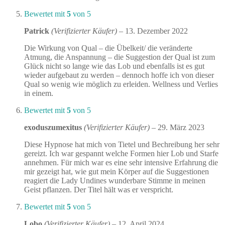
Bewertet mit
5
von 5
Patrick
(Verifizierter Käufer)
–
13. Dezember 2022
Die Wirkung von Qual – die Übelkeit/ die veränderte
Atmung, die Anspannung – die Suggestion der Qual ist zum
Glück nicht so lange wie das Lob und ebenfalls ist es gut
wieder aufgebaut zu werden – dennoch hoffe ich von dieser
Qual so wenig wie möglich zu erleiden. Wellness und Verlies
in einem.
Bewertet mit
5
von 5
exoduszumexitus
(Verifizierter Käufer)
–
29. März 2023
Diese Hypnose hat mich von Tietel und Bechreibung her sehr
gereizt. Ich war gespannt welche Formen hier Lob und Starfe
annehmen. Für mich war es eine sehr intensive Erfahrung die
mir gezeigt hat, wie gut mein Körper auf die Suggestionen
reagiert die Lady Undines wunderbare Stimme in meinen
Geist pflanzen. Der Titel hält was er verspricht.
Bewertet mit
5
von 5
Lobo
(Verifizierter Käufer)
–
12. April 2024