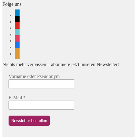
Folge uns
telegram
x
youtube
tiktok
instagram
facebook
rss
Nichts mehr verpassen – abonniere jetzt unseren Newsletter!
Vorname oder Pseudonym
E-Mail
*