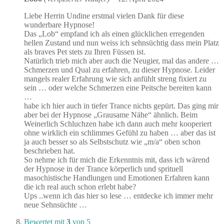
Liebe Herrin Undine erstmal vielen Dank für diese
wunderbare Hypnose!
Das „Lob“ empfand ich als einen glücklichen erregenden
hellen Zustand und nun weiss ich sehnsüchtig dass mein Platz
als braves Pet stets zu Ihren Füssen ist.
Natürlich trieb mich aber auch die Neugier, mal das andere …
Schmerzen und Qual zu erfahren, zu dieser Hypnose. Leider
mangels realer Erfahrung wie sich anfühlt streng fixiert zu
sein … oder welche Schmerzen eine Peitsche bereiten kann
…
habe ich hier auch in tiefer Trance nichts gepürt. Das ging mir
aber bei der Hypnose „Grausame Nähe“ ähnlich. Beim
Weinerlich Schluchzen habe ich dann auch mehr kooperiert
ohne wirklich ein schlimmes Gefühl zu haben … aber das ist
ja auch besser so als Selbstschutz wie „m/a“ oben schon
beschrieben hat.
So nehme ich für mich die Erkenntnis mit, dass ich wärend
der Hypnose in der Trance körperlich und sprituell
masochistische Handlungen und Emotionen Erfahren kann
die ich real auch schon erlebt habe?
Ups ..wenn ich das hier so lese … entdecke ich immer mehr
neue Sehnsüchte …
Bewertet mit
3
von 5