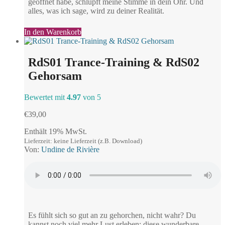
geöffnet habe, schlüpft meine Stimme in dein Ohr. Und
alles, was ich sage, wird zu deiner Realität.
In den Warenkorb
RdS01 Trance-Training & RdS02
Gehorsam
Bewertet mit
4.97
von 5
€
39,00
Enthält 19% MwSt.
Lieferzeit: keine Lieferzeit (z.B. Download)
Von:
Undine de Rivière
Es fühlt sich so gut an zu gehorchen, nicht wahr? Du
kannst noch viel mehr Lust erleben: diese wunderbare