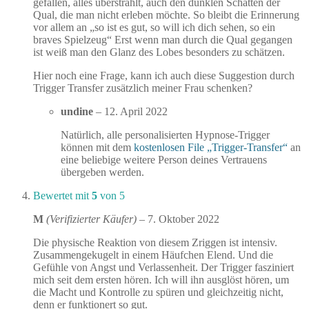
gefallen, alles überstrahlt, auch den dunklen Schatten der
Qual, die man nicht erleben möchte. So bleibt die Erinnerung
vor allem an „so ist es gut, so will ich dich sehen, so ein
braves Spielzeug“ Erst wenn man durch die Qual gegangen
ist weiß man den Glanz des Lobes besonders zu schätzen.
Hier noch eine Frage, kann ich auch diese Suggestion durch
Trigger Transfer zusätzlich meiner Frau schenken?
undine
–
12. April 2022
Natürlich, alle personalisierten Hypnose-Trigger
können mit dem
kostenlosen File „Trigger-Transfer“
an
eine beliebige weitere Person deines Vertrauens
übergeben werden.
Bewertet mit
5
von 5
M
(Verifizierter Käufer)
–
7. Oktober 2022
Die physische Reaktion von diesem Zriggen ist intensiv.
Zusammengekugelt in einem Häufchen Elend. Und die
Gefühle von Angst und Verlassenheit. Der Trigger fasziniert
mich seit dem ersten hören. Ich will ihn ausglöst hören, um
die Macht und Kontrolle zu spüren und gleichzeitig nicht,
denn er funktionert so gut.