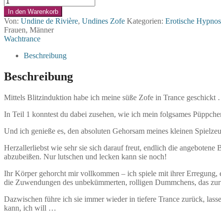
Kontrolle
In den Warenkorb
II
Von:
Undine de Rivière
,
Undines Zofe
Kategorien:
Erotische Hypno
-
Frauen, Männer
glücklich
Wachtrance
&
gehorsam
Beschreibung
(Hypnose-
Video)
Beschreibung
Menge
Mittels Blitzinduktion habe ich meine süße Zofe in Trance geschick
In Teil 1 konntest du dabei zusehen, wie ich mein folgsames Püppche
Und ich genieße es, den absoluten Gehorsam meines kleinen Spielzeu
Herzallerliebst wie sehr sie sich darauf freut, endlich die angeboten
abzubeißen. Nur lutschen und lecken kann sie noch!
Ihr Körper gehorcht mir vollkommen – ich spiele mit ihrer Erregung, 
die Zuwendungen des unbekümmerten, rolligen Dummchens, das zurü
Dazwischen führe ich sie immer wieder in tiefere Trance zurück, lasse 
kann, ich will …