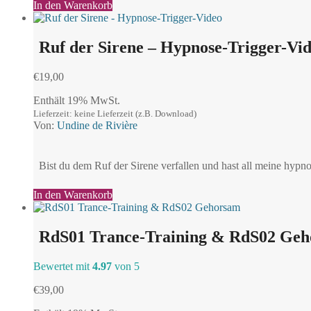
In den Warenkorb
Ruf der Sirene – Hypnose-Trigger-Vi
€
19,00
Enthält 19% MwSt.
Lieferzeit: keine Lieferzeit (z.B. Download)
Von:
Undine de Rivière
Bist du dem Ruf der Sirene verfallen und hast all meine hypnoti
In den Warenkorb
RdS01 Trance-Training & RdS02 Ge
Bewertet mit
4.97
von 5
€
39,00