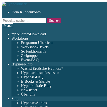
Zur
Zum
Navigation
Inhalt
Dein Kundenkonto
springen
springen
Suchen
Suchen
nach:
Menü
mp3-Sofort-Download
Workshops
Programm-Übersicht
Workshop-Tickets
So funktioniert’s
Zielgruppe
Event-FAQ
Hypnose-Info
Was ist Erotische Hypnose?
Hypnose kostenlos testen
Hypnose-FAQ
E-Books & Skripte
Hypnokink.de-Blog
Newsletter
Über uns
Shop
Hypnose-Audios