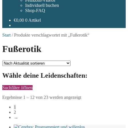
Femdom-Videos
Individuell buchen
Shop-FAQ
€
0,00
0 Artikel
Start
/
Produkte verschlagwortet mit „Fußerotik“
Fußerotik
Wähle deine Leidenschaften:
Suchfilter öffnen
Nach
Ergebnisse 1 – 12 von 23 werden angezeigt
Aktualität
1
sortiert
2
→