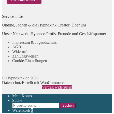
Service-Infos
Undine, Jochen & die Hypnokink Creator: Über uns
Unser Netzwerk: Hypnose-Profis, Freunde und Geschäftspartner
Impressum & Jugendschutz
AGB
Widerruf
Zahlungsweisen
Cookie-Einstellungen
© Hypnokink.de 2026
Datenschutz
Erstellt mit WooCommerce
.
Vertrag widerrufen
Mein Konto
Suche
Suchen
Suchen
nach:
Warenkorb
0