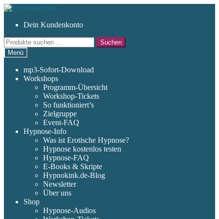
Zur
Zum
Navigation
Inhalt
Dein Kundenkonto
springen
springen
Suchen
Suchen
nach:
Menü
mp3-Sofort-Download
Workshops
Programm-Übersicht
Workshop-Tickets
So funktioniert’s
Zielgruppe
Event-FAQ
Hypnose-Info
Was ist Erotische Hypnose?
Hypnose kostenlos testen
Hypnose-FAQ
E-Books & Skripte
Hypnokink.de-Blog
Newsletter
Über uns
Shop
Hypnose-Audios