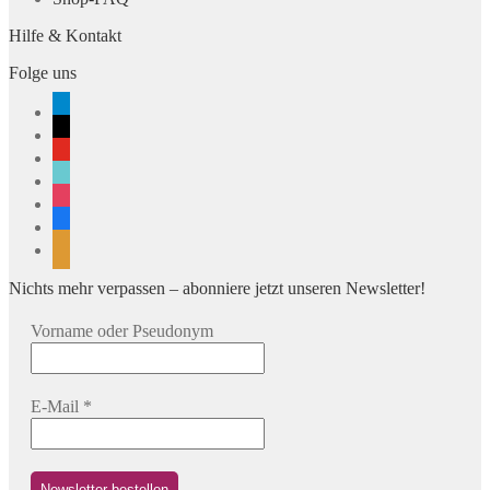
Hilfe & Kontakt
Folge uns
telegram
x
youtube
tiktok
instagram
facebook
rss
Nichts mehr verpassen – abonniere jetzt unseren Newsletter!
Vorname oder Pseudonym
E-Mail
*