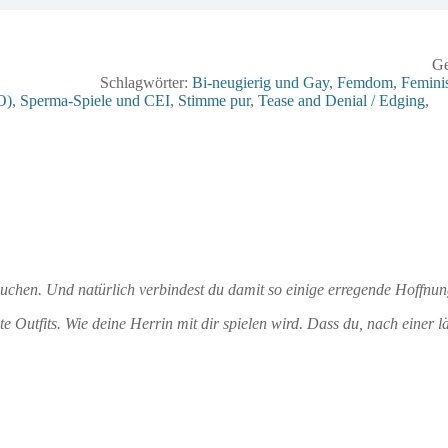
Ge
Schlagwörter:
Bi-neugierig und Gay
,
Femdom
,
Femini
O)
,
Sperma-Spiele und CEI
,
Stimme pur
,
Tease and Denial / Edging
,
esuchen. Und natürlich verbindest du damit so einige erregende Hoffnu
e Outfits. Wie deine Herrin mit dir spielen wird. Dass du, nach eine