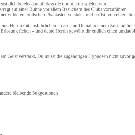
st dich bereits darauf, dass die dort mit dir spielen wird
d erregt auf einer Bühne vor allem Besuchern des Clubs vorzuführen
mer wilderen erotischen Phantasien versinkst und hoffst, von einer attr
eine Herrin mit ausführlichem Tease and Denial in einem Zustand höch
m Erlösung flehen – und deine Herrin gewährt dir endlich einen unglaub
em Geist verstärkt. Du musst die zugehörigen Hypnosen nicht zuvor geh
 andere bleibende Suggestionen
in