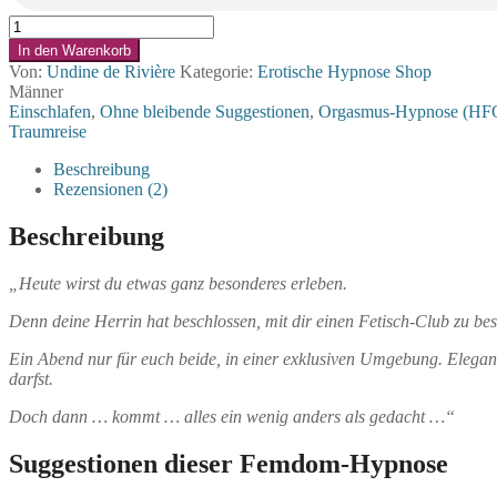
Die
Auktion
In den Warenkorb
der
Von:
Undine de Rivière
Kategorie:
Erotische Hypnose Shop
(TV-)Sklavin
Männer
Menge
Einschlafen
,
Ohne bleibende Suggestionen
,
Orgasmus-Hypnose (HF
Traumreise
Beschreibung
Rezensionen (2)
Beschreibung
„Heute wirst du etwas ganz besonderes erleben.
Denn deine Herrin hat beschlossen, mit dir einen Fetisch-Club zu b
Ein Abend nur für euch beide, in einer exklusiven Umgebung. Elegant
darfst.
Doch dann … kommt … alles ein wenig anders als gedacht …“
Suggestionen dieser Femdom-Hypnose