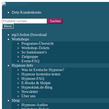
Zur
Zum
Navigation
Inhalt
Dein Kundenkonto
springen
springen
Suchen
Suchen
nach:
Menü
mp3-Sofort-Download
Workshops
Programm-Übersicht
Workshop-Tickets
So funktioniert’s
Zielgruppe
Event-FAQ
Hypnose-Info
Was ist Erotische Hypnose?
Hypnose kostenlos testen
Hypnose-FAQ
E-Books & Skripte
Hypnokink.de-Blog
Newsletter
Über uns
Shop
Hypnose-Audios