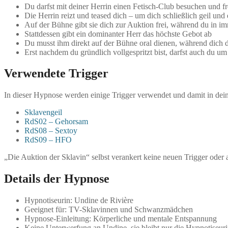
Du darfst mit deiner Herrin einen Fetisch-Club besuchen und freu
Die Herrin reizt und teased dich – um dich schließlich geil un
Auf der Bühne gibt sie dich zur Auktion frei, während du in im
Stattdessen gibt ein dominanter Herr das höchste Gebot ab
Du musst ihm direkt auf der Bühne oral dienen, während dich d
Erst nachdem du gründlich vollgespritzt bist, darfst auch du u
Verwendete Trigger
In dieser Hypnose werden einige Trigger verwendet und damit in dein
Sklavengeil
RdS02 – Gehorsam
RdS08 – Sextoy
RdS09 – HFO
„Die Auktion der Sklavin“ selbst verankert keine neuen Trigger oder
Details der Hypnose
Hypnotiseurin: Undine de Rivière
Geeignet für: TV-Sklavinnen und Schwanzmädchen
Hypnose-Einleitung: Körperliche und mentale Entspannung
Keine Unterwerfung an Undine, sie bleibt nur die Hypnotiseur