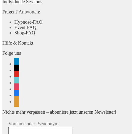
Individuelle Sessions
Fragen? Antworten:
Hypnose-FAQ
Event-FAQ
Shop-FAQ
Hilfe & Kontakt
Folge uns
telegram
x
youtube
tiktok
instagram
facebook
rss
Nichts mehr verpassen – abonniere jetzt unseren Newsletter!
Vorname oder Pseudonym