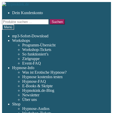
Zur
Zum
Navigation
Inhalt
Dein Kundenkonto
springen
springen
Suchen
Suchen
nach:
Menü
mp3-Sofort-Download
Workshops
Programm-Übersicht
Workshop-Tickets
So funktioniert’s
Zielgruppe
Event-FAQ
Hypnose-Info
Was ist Erotische Hypnose?
Hypnose kostenlos testen
Hypnose-FAQ
E-Books & Skripte
Hypnokink.de-Blog
Newsletter
Über uns
Shop
Hypnose-Audios