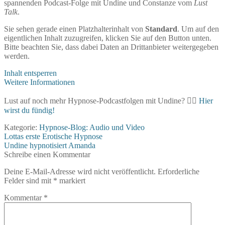
spannenden Podcast-Folge mit Undine und Constanze vom
Lust
Talk
.
Sie sehen gerade einen Platzhalterinhalt von
Standard
. Um auf den
eigentlichen Inhalt zuzugreifen, klicken Sie auf den Button unten.
Bitte beachten Sie, dass dabei Daten an Drittanbieter weitergegeben
werden.
Inhalt entsperren
Weitere Informationen
Lust auf noch mehr Hypnose-Podcastfolgen mit Undine? 👉🏻
Hier
wirst du fündig!
Kategorie:
Hypnose-Blog: Audio und Video
Beitragsnavigation
Vorheriger
Lottas erste Erotische Hypnose
Beitrag:
Nächster
Undine hypnotisiert Amanda
Beitrag:
Schreibe einen Kommentar
Deine E-Mail-Adresse wird nicht veröffentlicht.
Erforderliche
Felder sind mit
*
markiert
Kommentar
*