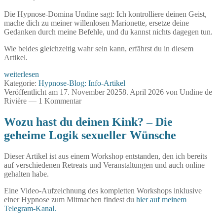
Die Hypnose-Domina Undine sagt: Ich kontrolliere deinen Geist,
mache dich zu meiner willenlosen Marionette, ersetze deine
Gedanken durch meine Befehle, und du kannst nichts dagegen tun.
Wie beides gleichzeitig wahr sein kann, erfährst du in diesem
Artikel.
Hypnose
weiterlesen
und
Kategorie:
Hypnose-Blog: Info-Artikel
Mind
Veröffentlicht am
17. November 2025
8. April 2026
von
Undine de
Control
Rivière
—
1 Kommentar
Wozu hast du deinen Kink? – Die
geheime Logik sexueller Wünsche
Dieser Artikel ist aus einem Workshop entstanden, den ich bereits
auf verschiedenen Retreats und Veranstaltungen und auch online
gehalten habe.
Eine Video-Aufzeichnung des kompletten Workshops inklusive
einer Hypnose zum Mitmachen findest du
hier auf meinem
Telegram-Kanal.