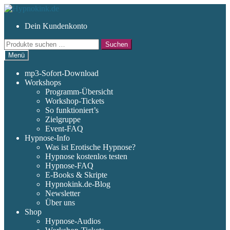
Zur
Zum
Navigation
Inhalt
Dein Kundenkonto
springen
springen
Suchen
Suchen
nach:
Menü
mp3-Sofort-Download
Workshops
Programm-Übersicht
Workshop-Tickets
So funktioniert’s
Zielgruppe
Event-FAQ
Hypnose-Info
Was ist Erotische Hypnose?
Hypnose kostenlos testen
Hypnose-FAQ
E-Books & Skripte
Hypnokink.de-Blog
Newsletter
Über uns
Shop
Hypnose-Audios