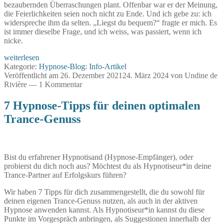
bezaubernden Überraschungen plant. Offenbar war er der Meinung,
die Feierlichkeiten seien noch nicht zu Ende. Und ich gebe zu: ich
widerspreche ihm da selten. „Liegst du bequem?“ fragte er mich. Es
ist immer dieselbe Frage, und ich weiss, was passiert, wenn ich
nicke.
Sex-
weiterlesen
Hypnose-
Kategorie:
Hypnose-Blog: Info-Artikel
Trigger
Veröffentlicht am
26. Dezember 2021
24. März 2024
von
Undine de
–
Rivière
—
1 Kommentar
erotische
posthypnotische
7 Hypnose-Tipps für deinen optimalen
Trigger
Trance-Genuss
Bist du erfahrener Hypnotisand (Hypnose-Empfänger), oder
probierst du dich noch aus? Möchtest du als Hypnotiseur*in deine
Trance-Partner auf Erfolgskurs führen?
Wir haben 7 Tipps für dich zusammengestellt, die du sowohl für
deinen eigenen Trance-Genuss nutzen, als auch in der aktiven
Hypnose anwenden kannst. Als Hypnotiseur*in kannst du diese
Punkte im Vorgespräch anbringen, als Suggestionen innerhalb der