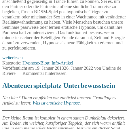
anschließend gegenseitig in Trance führen zu können. Sei es, um
den Partner oder die Partnerin auf eine sinnliche Traumreise zu
begleiten, für ein BDSM-Spiel posthypnotische Trigger zu
verankern oder miteinander Sex in einer Wachtrance mit veränderter
Realitätswahnehmung zu haben. Viele Menschen besuchen unsere
Seminare paarweise oder lernen erotische Hypnose, um damit ihre
Partnerschaft zu intensivieren. Das funktioniert bestens, wenn
mindestens einer der Beteiligten Freude daran hat, Zeit und Energie
darauf zu verwenden, Hypnose als neue Fähigkeit zu erlernen und
zu perfektionieren.
Erotische
weiterlesen
Hypnose
Kategorie:
Hypnose-Blog: Info-Artikel
für
Veröffentlicht am
19. Januar 2013
26. Januar 2022
von
Undine de
Paare
Rivière
—
Kommentar hinterlassen
Abenteuerspielplatz Unterbewusstsein
Neu hier? Dann empfehlen wir zunächst unseren Grundlagen-
Artikel zu lesen:
Was ist erotische Hypnose
.
Der kleine Raum ist komplett in einem satten Dunkelblau dekoriert.
Am Boden ein weicher, kurzfloriger Teppich, der sich warm anfühlt
und in dem meine Füße leicht einsinken, fast wie ein dicker Samt.