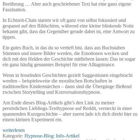
Berührung … Aber auch geschriebener Text hat eine ganz eigene
Faszination.
In Echtzeit-Chats starren wir oft ganz von selbst fokussiert und
gespannt auf den Bildschirm, während eine kleine blinkende Notiz
bekannt gibt, dass das Gegenüber gerade dabei ist, eine Antwort zu
tippen.
Ein gutes Buch, in das du so vertieft bist, dass aus Buchstaben
Stimmen und innere Bilder werden, die Emotionen wecken und
dich mit den Helden der Geschichte mitfiebern lassen: Das ist sogar
ein ganz häufig genanntes Beispiel für eine Alltagstrance.
Wenn in fesselnden Geschichten gezielt Suggestionen eingebracht
werden – beispielsweise die moralischen Botschaften in
traditionellen Kindermärchen – dann sind die Übergänge fließend
zwischen Storytelling und Konversationshypnose.
Am Ende dieses Blog-Artikels gibt’s den Link zu meiner
persönlichen Lieblings-Texthypnose auf Reddit, versteckt in einer
spannenden Kurzgeschichte – aber zuerst lade ich dich direkt hier zu
einem kleinen Experiment ein.
Texthypnose
weiterlesen
–
Kategorie:
Hypnose-Blog: Info-Artikel