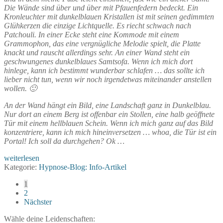
Die Wände sind über und über mit Pfauenfedern bedeckt. Ein
Kronleuchter mit dunkelblauen Kristallen ist mit seinen gedimmten
Glühkerzen die einzige Lichtquelle. Es riecht schwach nach
Patchouli. In einer Ecke steht eine Kommode mit einem
Grammophon, das eine vergnügliche Melodie spielt, die Platte
knackt und rauscht allerdings sehr. An einer Wand steht ein
geschwungenes dunkelblaues Samtsofa. Wenn ich mich dort
hinlege, kann ich bestimmt wunderbar schlafen … das sollte ich
lieber nicht tun, wenn wir noch irgendetwas miteinander anstellen
wollen. 🙂
An der Wand hängt ein Bild, eine Landschaft ganz in Dunkelblau.
Nur dort an einem Berg ist offenbar ein Stollen, eine halb geöffnete
Tür mit einem hellblauen Schein. Wenn ich mich ganz auf das Bild
konzentriere, kann ich mich hineinversetzen … whoa, die Tür ist ein
Portal! Ich soll da durchgehen? Ok …
Abenteuerspielplatz
weiterlesen
Unterbewusstsein
Kategorie:
Hypnose-Blog: Info-Artikel
Seitennummerierung
1
2
der
Nächster
Beiträge
Wähle deine Leidenschaften: