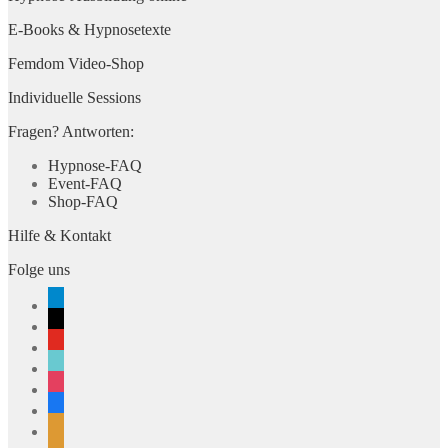
E-Books & Hypnosetexte
Femdom Video-Shop
Individuelle Sessions
Fragen? Antworten:
Hypnose-FAQ
Event-FAQ
Shop-FAQ
Hilfe & Kontakt
Folge uns
telegram
x
youtube
tiktok
instagram
facebook
rss