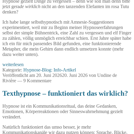
Hypnose gezielt Dinge zu vergessen – denn wie soll man denn bitte
jetzt gera
de wirklich
nicht an den tanzenden Elefanten im rosa Tutu
denken?
Ich habe lange selbsthypnotisch mit Amnesie-Suggestionen
experimentiert, weil mir zu Beginn meiner Hypnoseerfahrungen
selbst der simple Bühnentrick, eine Zahl zu vergessen und elf Finger
zu zählen, völlig unmöglich erreichbar schien. Erst Jahre später habe
ich ein für mich passendes Bild gefunden, eine funktionierende
Metapher, die mein Gehirn dann endlich umsetzen konnte (mehr
dazu weiter unten).
Vergiss
weiterlesen
es!
Kategorie:
Hypnose-Blog: Info-Artikel
Amnesie
Veröffentlicht am
20. Juni 2026
20. Juni 2026
von
Undine de
durch
Rivière
—
9 Kommentare
Hypnose.
Texthypnose – funktioniert das wirklich?
Hypnose ist ein Kommunikationsritual, das deine Gedanken,
Emotionen, Körperreaktionen oder Sinneswahrnehmung gezielt
verändert.
Natürlich funktioniert das umso besser, je mehr
Kommunikationskanäle wir dazu nutzen können: Sprache, Blicke,