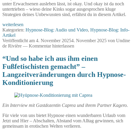
unter Erwachsenen ausleben lässt, ist okay. Und okay ist da noch
untertrieben – wieso deine Kinks sogar ausgesprochen kluge
Strategien deines Unbewussten sind, erfährst du in diesem Artikel.
Wozu
weiterlesen
hast
Kategorien:
Hypnose-Blog: Audio und Video
,
Hypnose-Blog: Info-
du
Artikel
deinen
Veröffentlicht am
4. November 2025
4. November 2025
von
Undine
Kink?
de Rivière
—
Kommentar hinterlassen
–
Die
“Und so habe ich aus ihm einen
geheime
Fußfetischisten gemacht” –
Logik
sexueller
Langzeitveränderungen durch Hypnose-
Wünsche
Konditionierung
Ein Interview mit Gastdozentin Caprea und ihrem Partner Kagero.
Für viele von uns bietet Hypnose einen wunderbaren Urlaub vom
Jetzt und Hier – Abschalten, Abstand vom Alltag gewinnen, sich
gemeinsam in erotischen Welten verlieren.