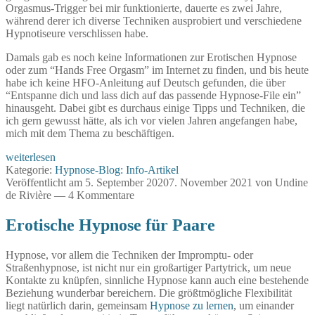
Orgasmus-Trigger bei mir funktionierte, dauerte es zwei Jahre,
während derer ich diverse Techniken ausprobiert und verschiedene
Hypnotiseure verschlissen habe.
Damals gab es noch keine Informationen zur Erotischen Hypnose
oder zum “Hands Free Orgasm” im Internet zu finden, und bis heute
habe ich keine HFO-Anleitung auf Deutsch gefunden, die über
“Entspanne dich und lass dich auf das passende Hypnose-File ein”
hinausgeht. Dabei gibt es durchaus einige Tipps und Techniken, die
ich gern gewusst hätte, als ich vor vielen Jahren angefangen habe,
mich mit dem Thema zu beschäftigen.
In
weiterlesen
7
Kategorie:
Hypnose-Blog: Info-Artikel
Schritten
Veröffentlicht am
5. September 2020
7. November 2021
von
Undine
zum
de Rivière
—
4 Kommentare
Hands
Free
Erotische Hypnose für Paare
Orgasm
(HFO)
Hypnose, vor allem die Techniken der Impromptu- oder
Straßenhypnose, ist nicht nur ein großartiger Partytrick, um neue
Kontakte zu knüpfen, sinnliche Hypnose kann auch eine bestehende
Beziehung wunderbar bereichern. Die größtmögliche Flexibilität
liegt natürlich darin, gemeinsam
Hypnose zu lernen
, um einander