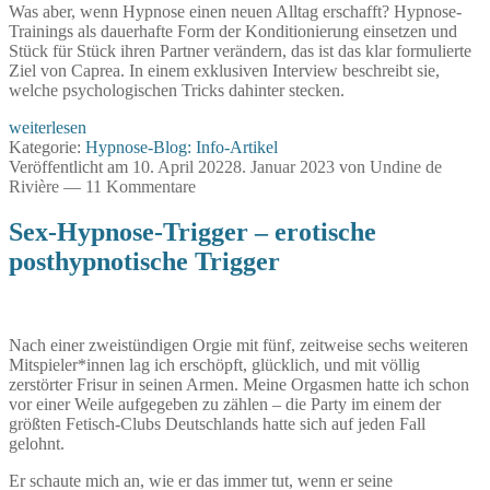
Was aber, wenn Hypnose einen neuen Alltag erschafft? Hypnose-
Trainings als dauerhafte Form der Konditionierung einsetzen und
Stück für Stück ihren Partner verändern, das ist das klar formulierte
Ziel von Caprea. In einem exklusiven Interview beschreibt sie,
welche psychologischen Tricks dahinter stecken.
“Und
weiterlesen
so
Kategorie:
Hypnose-Blog: Info-Artikel
habe
Veröffentlicht am
10. April 2022
8. Januar 2023
von
Undine de
ich
Rivière
—
11 Kommentare
aus
ihm
Sex-Hypnose-Trigger – erotische
einen
posthypnotische Trigger
Fußfetischisten
gemacht”
–
Langzeitveränderungen
durch
Nach einer zweistündigen Orgie mit fünf, zeitweise sechs weiteren
Hypnose-
Mitspieler*innen lag ich erschöpft, glücklich, und mit völlig
Konditionierung
zerstörter Frisur in seinen Armen. Meine Orgasmen hatte ich schon
vor einer Weile aufgegeben zu zählen – die Party im einem der
größten Fetisch-Clubs Deutschlands hatte sich auf jeden Fall
gelohnt.
Er schaute mich an, wie er das immer tut, wenn er seine