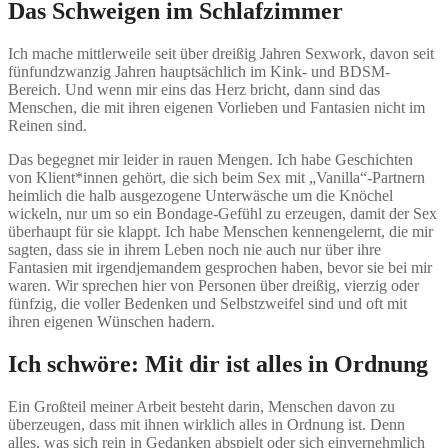
Das Schweigen im Schlafzimmer
Ich mache mittlerweile seit über dreißig Jahren Sexwork, davon seit
fünfundzwanzig Jahren hauptsächlich im Kink- und BDSM-
Bereich. Und wenn mir eins das Herz bricht, dann sind das
Menschen, die mit ihren eigenen Vorlieben und Fantasien nicht im
Reinen sind.
Das begegnet mir leider in rauen Mengen. Ich habe Geschichten
von Klient*innen gehört, die sich beim Sex mit „Vanilla“-Partnern
heimlich die halb ausgezogene Unterwäsche um die Knöchel
wickeln, nur um so ein Bondage-Gefühl zu erzeugen, damit der Sex
überhaupt für sie klappt. Ich habe Menschen kennengelernt, die mir
sagten, dass sie in ihrem Leben noch nie auch nur über ihre
Fantasien mit irgendjemandem gesprochen haben, bevor sie bei mir
waren. Wir sprechen hier von Personen über dreißig, vierzig oder
fünfzig, die voller Bedenken und Selbstzweifel sind und oft mit
ihren eigenen Wünschen hadern.
Ich schwöre: Mit dir ist alles in Ordnung
Ein Großteil meiner Arbeit besteht darin, Menschen davon zu
überzeugen, dass mit ihnen wirklich alles in Ordnung ist. Denn
alles, was sich rein in Gedanken abspielt oder sich einvernehmlich