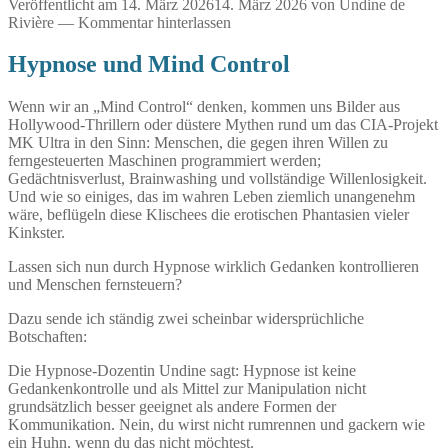
funktioniert
Veröffentlicht am
14. März 2026
14. März 2026
von
Undine de
das
Rivière
—
Kommentar hinterlassen
wirklich?
Hypnose und Mind Control
Wenn wir an „Mind Control“ denken, kommen uns Bilder aus
Hollywood-Thrillern oder düstere Mythen rund um das CIA-Projekt
MK Ultra in den Sinn: Menschen, die gegen ihren Willen zu
ferngesteuerten Maschinen programmiert werden;
Gedächtnisverlust, Brainwashing und vollständige Willenlosigkeit.
Und wie so einiges, das im wahren Leben ziemlich unangenehm
wäre, beflügeln diese Klischees die erotischen Phantasien vieler
Kinkster.
Lassen sich nun durch Hypnose wirklich Gedanken kontrollieren
und Menschen fernsteuern?
Dazu sende ich ständig zwei scheinbar widersprüchliche
Botschaften:
Die Hypnose-Dozentin Undine sagt: Hypnose ist keine
Gedankenkontrolle und als Mittel zur Manipulation nicht
grundsätzlich besser geeignet als andere Formen der
Kommunikation. Nein, du wirst nicht rumrennen und gackern wie
ein Huhn, wenn du das nicht möchtest.