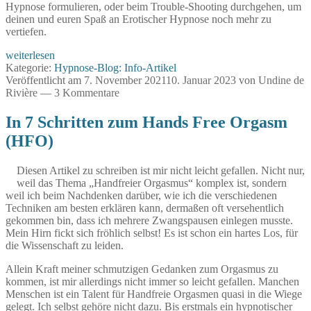
Hypnose formulieren, oder beim Trouble-Shooting durchgehen, um
deinen und euren Spaß an Erotischer Hypnose noch mehr zu
vertiefen.
7
weiterlesen
Hypnose-
Kategorie:
Hypnose-Blog: Info-Artikel
Tipps
Veröffentlicht am
7. November 2021
10. Januar 2023
von
Undine de
für
Rivière
—
3 Kommentare
deinen
optimalen
In 7 Schritten zum Hands Free Orgasm
Trance-
(HFO)
Genuss
Diesen Artikel zu schreiben ist mir nicht leicht gefallen. Nicht nur,
weil das Thema „Handfreier Orgasmus“ komplex ist, sondern
weil ich beim Nachdenken darüber, wie ich die verschiedenen
Techniken am besten erklären kann, dermaßen oft versehentlich
gekommen bin, dass ich mehrere Zwangspausen einlegen musste.
Mein Hirn fickt sich fröhlich selbst! Es ist schon ein hartes Los, für
die Wissenschaft zu leiden.
Allein Kraft meiner schmutzigen Gedanken zum Orgasmus zu
kommen, ist mir allerdings nicht immer so leicht gefallen. Manchen
Menschen ist ein Talent für Handfreie Orgasmen quasi in die Wiege
gelegt. Ich selbst gehöre nicht dazu. Bis erstmals ein hypnotischer