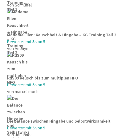
von Schnüffel
Madame Ellen: Keuschheit & Hingabe – KG Training Teil 2
Bewertet mit
5
von 5
von Anonym
RdS09 Keusch bis zum multiplen HFO
Bewertet mit
5
von 5
von marcel.moch
Die Balance zwischen Hingabe und Selbstwirksamkeit
Bewertet mit
5
von 5
von Johannes