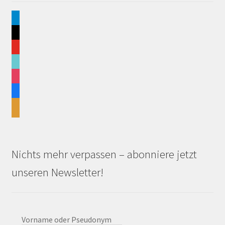
telegram
x
youtube
tiktok
instagram
facebook
rss
Nichts mehr verpassen – abonniere jetzt
unseren Newsletter!
Vorname oder Pseudonym