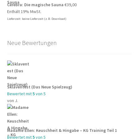
Cerebra: Die magische Sauna
€
39,00
Enthält 19% MwSt.
Lieferzeit: keine Lieferzeit (z.B. Download)
Neue Bewertungen
Sklaventest (Das Neue Spielzeug)
Bewertet mit
5
von 5
von J.
Madame Ellen: Keuschheit & Hingabe – KG Training Teil 1
Bewertet mit
5
von 5