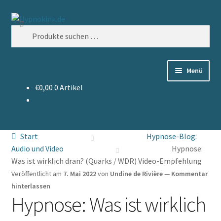
Zur
Zum
Suchen
Navigation
Inhalt
Suchen
springen
springen
nach:
Menü
€
0,00
0 Artikel
mp3-Sofort-Download
Workshops
Start
Hypnose-Blog:
Hypnose-Info
Audio und Video
Hypnose:
Was ist wirklich dran? (Quarks / WDR) Video-Empfehlung
Shop
Veröffentlicht am
7. Mai 2022
von
Undine de Rivière
—
Kommentar
hinterlassen
Hypnose: Was ist wirklich